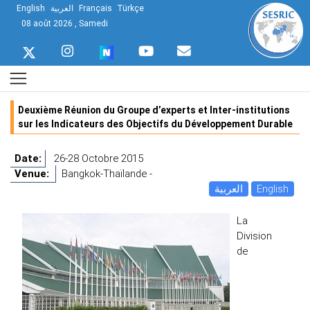
English
العربية
Français
Türkçe
08 août 2026 , Samedi
Deuxième Réunion du Groupe d’experts et Inter-institutions
sur les Indicateurs des Objectifs du Développement Durable
Date:
26-28 Octobre 2015
Venue:
Bangkok-Thaïlande -
العربية
English
La
Division
de