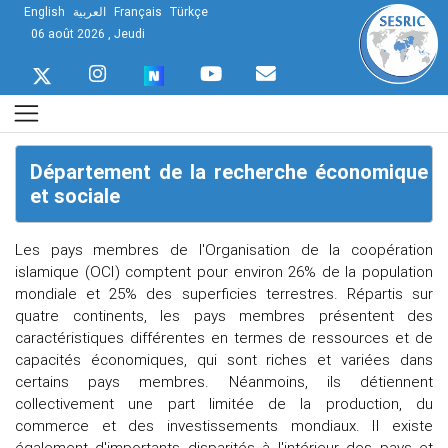
English
العربية
Français
Türkçe
06 août 2026 , Jeudi
Département de la recherche économique
et sociale
Les pays membres de l'Organisation de la coopération
islamique (OCI) comptent pour environ 26% de la population
mondiale et 25% des superficies terrestres. Répartis sur
quatre continents, les pays membres présentent des
caractéristiques différentes en termes de ressources et de
capacités économiques, qui sont riches et variées dans
certains pays membres. Néanmoins, ils détiennent
collectivement une part limitée de la production, du
commerce et des investissements mondiaux. Il existe
également d'importants disparités à l'intérieur des pays et