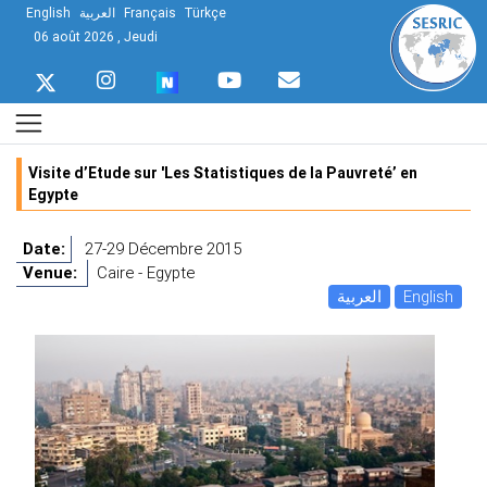
English
العربية
Français
Türkçe
06 août 2026 , Jeudi
Visite d’Etude sur 'Les Statistiques de la Pauvreté’ en
Egypte
Date:
27-29 Décembre 2015
Venue:
Caire - Egypte
العربية
English