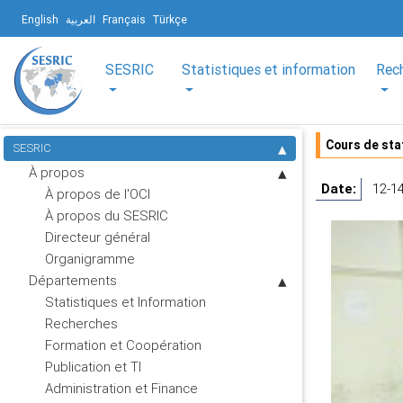
English
العربية
Français
Türkçe
SESRIC
Statistiques et information
Rec
Cours de sta
SESRIC
À propos
Date:
12-1
À propos de l'OCI
À propos du SESRIC
Directeur général
Organigramme
Départements
Statistiques et Information
Recherches
Formation et Coopération
Publication et TI
Administration et Finance