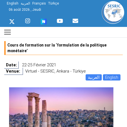
English
العربية
Français
Türkçe
06 août 2026 , Jeudi
Cours de formation sur la ‘formulation de la politique
monétaire’
Date:
22-25 Février 2021
Venue:
Virtuel - SESRIC, Ankara - Türkiye
العربية
English