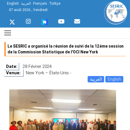
English
العربية
Français
Türkçe
07 août 2026 , Vendredi
Le SESRIC a organisé la réunion de suivi de la 12ème session
de la Commission Statistique de l'OCI New York
Date:
28 Février 2024
Venue:
New York – États-Unis -
العربية
English