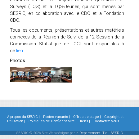
Surveys (TQS) et la TQS-Jeunes, qui sont menés par
SESRIC, en collaboration avec le CDC et la Fondation
CDC.
Tous les documents, présentations et autres matériels
connexes de la Réunion de Suivi de la 12 Session de la
Commission Statistique de l'OCI sont disponibles à
ce
lien
.
Photos
À propos du SESRIC |
Postes vacants |
Offres de stage |
Copyright et
Utilisation |
Politiques de Confidentialité |
liens |
Contactez-Nous
SESRIC © 2026 Site Web désigné par
le Département IT du SESRIC