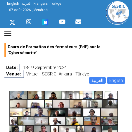
English
العربية
Français
Türkçe
07 août 2026 , Vendredi
Cours de Formation des formateurs (FdF) sur la
'Cybersécurité'
Date:
18-19 Septembre 2024
Venue:
Virtuel - SESRIC, Ankara - Türkiye
العربية
English