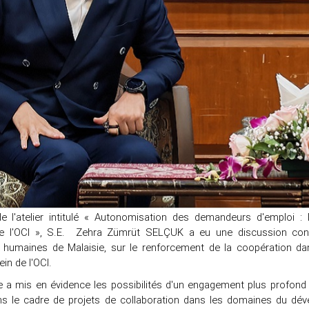
 l'atelier intitulé « Autonomisation des demandeurs d'emploi :
 l'OCI », S.E. Zehra Zümrüt SELÇUK a eu une discussion cons
humaines de Malaisie, sur le renforcement de la coopération da
ein de l'OCI.
 a mis en évidence les possibilités d'un engagement plus profond en
ns le cadre de projets de collaboration dans les domaines du dé