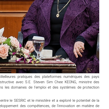
 Meilleures pratiques des plateformes numériques des pays
tructive avec S.E. Steven Sim Chee KEONG, ministre des
ns les domaines de l'emploi et des systèmes de protection
tre le SESRIC et le ministère et a exploré le potentiel de la
veloppement des compétences, de l'innovation en matière de