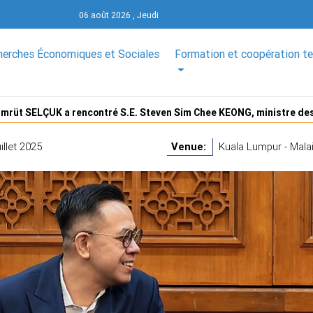
06 août 2026 , Jeudi
herches Économiques et Sociales
Formation et coopération t
ümrüt SELÇUK a rencontré S.E. Steven Sim Chee KEONG, ministre de
illet 2025
Venue:
Kuala Lumpur - Malai