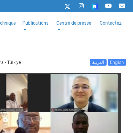
echnique
Publications
Centre de presse
Contactez
a - Türkiye
العربية
English