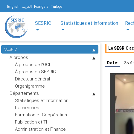
English
العربية
Français
Türkçe
SESRIC
Statistiques et information
Rec
Le SESRIC ac
SESRIC
À propos
Date:
25 A
À propos de l'OCI
À propos du SESRIC
Directeur général
Organigramme
Départements
Statistiques et Information
Recherches
Formation et Coopération
Publication et TI
Administration et Finance