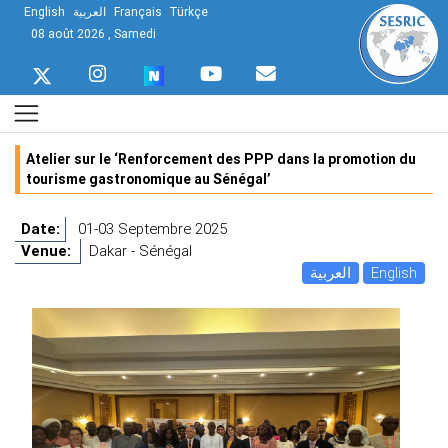
English
العربية
Français
Türkçe
08 août 2026 , Samedi
Atelier sur le ‘Renforcement des PPP dans la promotion du
tourisme gastronomique au Sénégal’
Date:
01-03 Septembre 2025
Venue:
Dakar - Sénégal
العربية
English