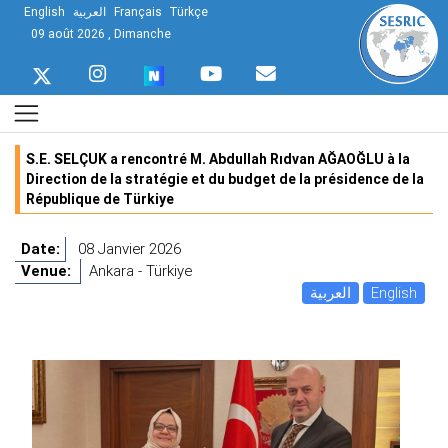
English
العربية
Français
Türkçe
09 août 2026 , Dimanche
S.E. SELÇUK a rencontré M. Abdullah Rıdvan AĞAOĞLU à la
Direction de la stratégie et du budget de la présidence de la
République de Türkiye
Date:
08 Janvier 2026
Venue:
Ankara - Türkiye
العربية
English