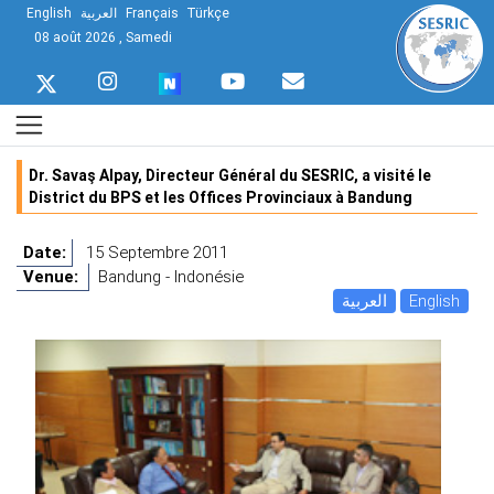
English
العربية
Français
Türkçe
08 août 2026 , Samedi
Dr. Savaş Alpay, Directeur Général du SESRIC, a visité le
District du BPS et les Offices Provinciaux à Bandung
Date:
15 Septembre 2011
Venue:
Bandung - Indonésie
العربية
English