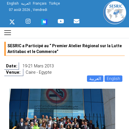
English
العربية
Français
Türkçe
07 août 2026 , Vendredi
SESRIC a Participé au “ Premier Atelier Régional sur la Lutte
Antitabac et le Commerce”
Date:
19-21 Mars 2013
Venue:
Caire - Egypte
العربية
English