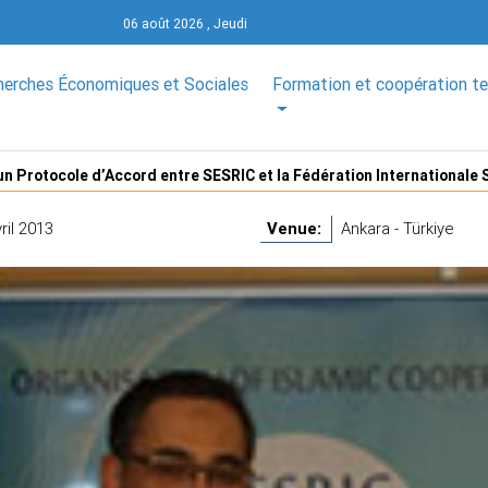
06 août 2026 , Jeudi
herches Économiques et Sociales
Formation et coopération t
un Protocole d’Accord entre SESRIC et la Fédération Internationale
ril 2013
Venue:
Ankara - Türkiye