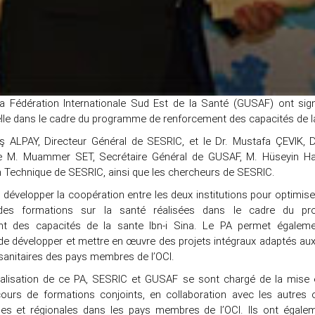
a Fédération Internationale Sud Est de la Santé (GUSAF) ont sign
elle dans le cadre du programme de renforcement des capacités de la
ş ALPAY, Directeur Général de SESRIC, et le Dr. Mustafa ÇEVIK, 
 M. Muammer SET, Secrétaire Général de GUSAF, M. Hüseyin Haka
 Technique de SESRIC, ainsi que les chercheurs de SESRIC.
 développer la coopération entre les deux institutions pour optimis
des formations sur la santé réalisées dans le cadre du p
nt des capacités de la sante Ibn-i Sina. Le PA permet égalem
s de développer et mettre en œuvre des projets intégraux adaptés au
 sanitaires des pays membres de l’OCI.
éalisation de ce PA, SESRIC et GUSAF se sont chargé de la mise 
cours de formations conjoints, en collaboration avec les autres 
ales et régionales dans les pays membres de l’OCI. Ils ont égale