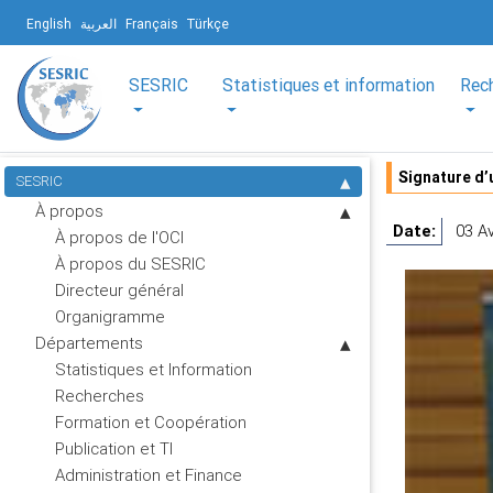
English
العربية
Français
Türkçe
SESRIC
Statistiques et information
Rec
Signature d’
SESRIC
À propos
Date:
03 Av
À propos de l'OCI
À propos du SESRIC
Directeur général
Organigramme
Départements
Statistiques et Information
Recherches
Formation et Coopération
Publication et TI
Administration et Finance