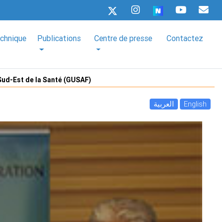
echnique
Publications
Centre de presse
Contactez
 Sud-Est de la Santé (GUSAF)
العربية
English