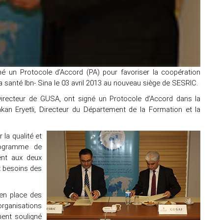
é un Protocole d’Accord (PA) pour favoriser la coopération
 santé Ibn- Sina le 03 avril 2013 au nouveau siège de SESRIC.
Directeur de GUSA, ont signé un Protocole d’Accord dans la
n Eryetli, Directeur du Département de la Formation et la
er
la qualité et
rogramme de
ent aux deux
x besoins des
en place des
organisations
ment souligné