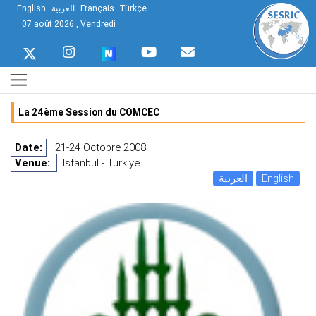
English
العربية
Français
Türkçe
07 août 2026 , Vendredi
La 24ème Session du COMCEC
Date:
21-24 Octobre 2008
Venue:
Istanbul - Türkiye
العربية
English