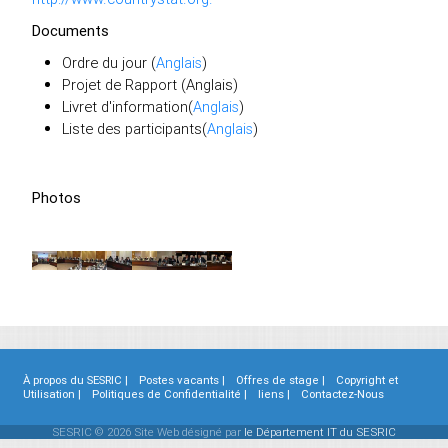
Documents
Ordre du jour (
Anglais
)
Projet de Rapport (Anglais)
Livret d'information(
Anglais
)
Liste des participants(
Anglais
)
Photos
À propos du SESRIC |
Postes vacants |
Offres de stage |
Copyright et
Utilisation |
Politiques de Confidentialité |
liens |
Contactez-Nous
SESRIC © 2026 Site Web désigné par
le Département IT du SESRIC