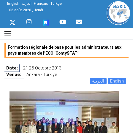
English
العربية
Français
Türkçe
06 août 2026 , Jeudi
Formation régionale de base pour les administrateurs aux
pays membres de l’ECO ‘ContySTAT’
Date:
21-25 Octobre 2013
Venue:
Ankara - Türkiye
العربية
English