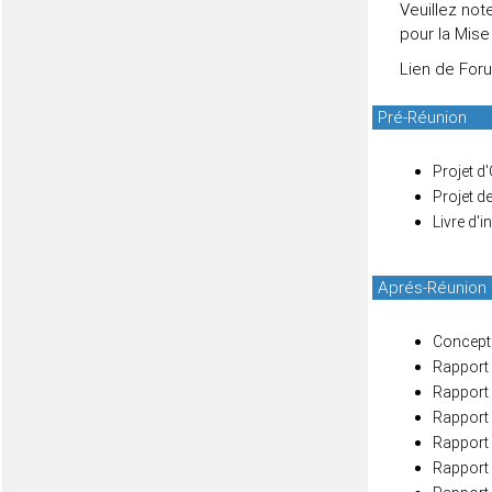
Veuillez no
pour la Mise
Lien de For
Pré-Réunion
Projet d
Projet d
Livre d'
Aprés-Réunion
Concept 
Rapport 
Rapport 
Rapport 
Rapport 
Rapport 