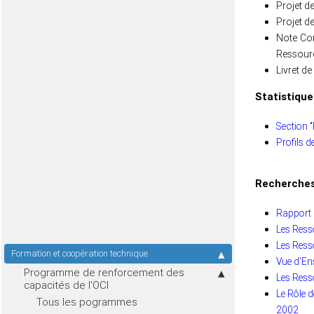
Projet d
Projet d
Note Con
Ressourc
Livret d
Statistique
Section 
Profils d
Recherches
Rapport 
Les Resso
Les Ress
Formation et coopération technique
Vue d’En
Programme de renforcement des
Les Resso
capacités de l'OCI
Le Rôle d
Tous les pogrammes
2002