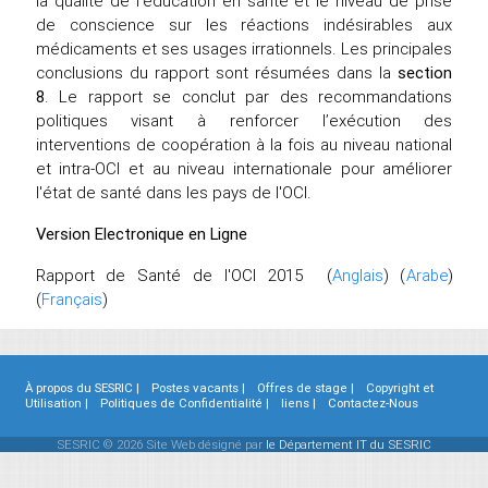
la qualité de l'éducation en santé et le niveau de prise
de conscience sur les réactions indésirables aux
médicaments et ses usages irrationnels. Les principales
conclusions du rapport sont résumées dans la
section
8
. Le rapport se conclut par des recommandations
politiques visant à renforcer l’exécution des
interventions de coopération à la fois au niveau national
et intra-OCI et au niveau internationale pour améliorer
l'état de santé dans les pays de l'OCI.
Version Electronique en Ligne
Rapport de Santé de l'OCI 2015 (
Anglais
) (
Arabe
)
(
Français
)
À propos du SESRIC |
Postes vacants |
Offres de stage |
Copyright et
Utilisation |
Politiques de Confidentialité |
liens |
Contactez-Nous
SESRIC © 2026 Site Web désigné par
le Département IT du SESRIC