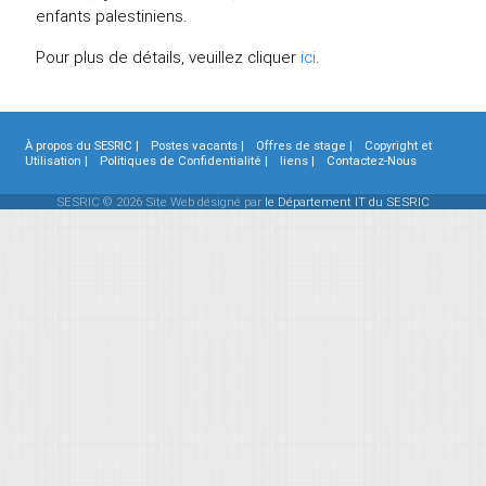
enfants palestiniens.
Pour plus de détails, veuillez cliquer
ici
.
À propos du SESRIC |
Postes vacants |
Offres de stage |
Copyright et
Utilisation |
Politiques de Confidentialité |
liens |
Contactez-Nous
SESRIC © 2026 Site Web désigné par
le Département IT du SESRIC