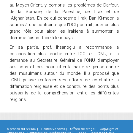
au Moyen-Orient, y compris les problèmes de Darfour,
de la Somalie, de la Palestine, de l'Irak et de
l'Afghanistan. En ce qui concerne l'Irak, Ban Ki-moon a
soumis à une contrainte que l'OCI pourrait jouer un plus
grand rôle pour aider les Irakiens à surmonter le
dilemme faisant face à leur pays.
En sa partie, prof. Ihsanoglu a recommandé la
collaboration plus proche entre l'OCI et l'ONU, et a
demandé au Secrétaire Général de l'ONU d'employer
ses bons offices pour lutter la haine religieuse contre
des musulmans autour du monde. Il a proposé que
l'ONU puisse renforcer ses efforts de combattre la
diffamation religieuse et de construire des ponts plus
puissants de la compréhension entre les différentes
religions.
À propos du SESRIC |
Postes vacants |
Offres de stage |
Copyright et
Utilisation |
Politiques de Confidentialité |
liens |
Contactez-Nous