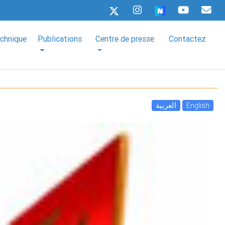
echnique
Publications
Centre de presse
Contactez
العربية
English