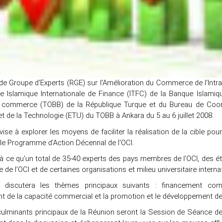
de Groupe d'Experts (RGE) sur l'Amélioration du Commerce de l'Intr
 Islamique Internationale de Finance (ITFC) de la Banque Islami
 commerce (TOBB) de la République Turque et du Bureau de Coor
t de la Technologie (ETU) du TOBB à Ankara du 5 au 6 juillet 2008.
ise à explorer les moyens de faciliter la réalisation de la cible 
 le Programme d'Action Décennal de l'OCI.
 à ce qu'un total de 35-40 experts des pays membres de l'OCI, des é
de l'OCI et de certaines organisations et milieu universitaire interna
 discutera les thèmes principaux suivants : financement comme
t de la capacité commercial et la promotion et le développement d
culminants principaux de la Réunion seront la Session de Séance de