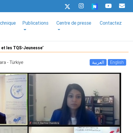
echnique
Publications
Centre de presse
Contactez
) et les TQS-Jeunesse’
ara - Türkiye
العربية
English