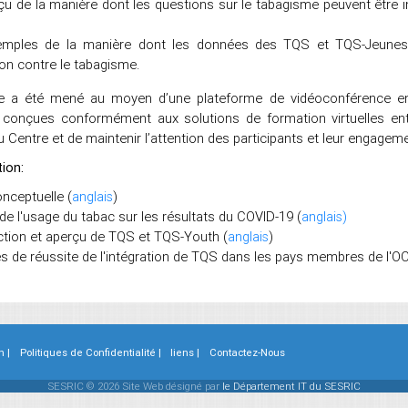
çu de la manière dont les questions sur le tabagisme peuvent être 
mples de la manière dont les données des TQS et TQS-Jeunes pe
on contre le tabagisme.
re a été mené au moyen d’une plateforme de vidéoconférence en
conçues conformément aux solutions de formation virtuelles entre
 Centre et de maintenir l’attention des participants et leur engage
ion:
nceptuelle (
anglais
)
de l'usage du tabac sur les résultats du COVID-19 (
anglais)
ction et aperçu de TQS et TQS-Youth (
anglais
)
es de réussite de l'intégration de TQS dans les pays membres de l'OC
n |
Politiques de Confidentialité |
liens |
Contactez-Nous
SESRIC © 2026 Site Web désigné par
le Département IT du SESRIC