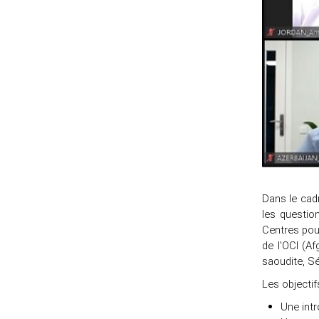
Dans le cad
les questio
Centres pour
de l'OCI (Af
saoudite, Sé
Les objectif
Une int