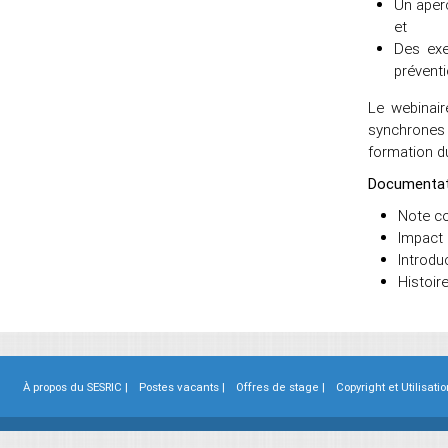
Un aper
et
Des exe
préventi
Le webinai
synchrones 
formation du
Documentat
Note co
Impact 
Introdu
Histoir
À propos du SESRIC |
Postes vacants |
Offres de stage |
Copyright et Utilisatio