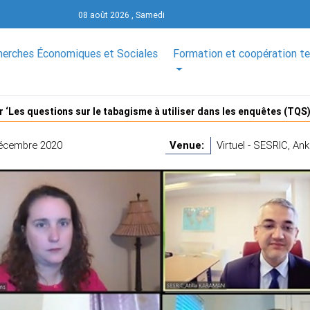
08 août 2026 , Samedi
herches Économiques et Sociales
Formation et coopération t
r ‘Les questions sur le tabagisme à utiliser dans les enquêtes (TQS
écembre 2020
Venue:
Virtuel - SESRIC, Ank