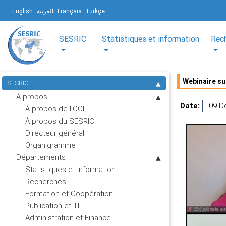
English
العربية
Français
Türkçe
SESRIC
Statistiques et information
Rec
Webinaire su
SESRIC
À propos
Date:
09 D
À propos de l'OCI
À propos du SESRIC
Directeur général
Organigramme
Départements
Statistiques et Information
Recherches
Formation et Coopération
Publication et TI
Administration et Finance