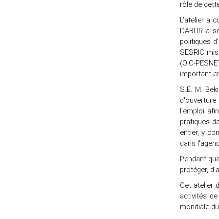
rôle de cett
L’atelier a
DABUR a sou
politiques 
SESRIC mise
(OIC-PESNET
important 
S.E. M. Bek
d'ouverture
l'emploi af
pratiques d
entier, y co
dans l'agend
Pendant quat
protéger, d'
Cet atelier
activités d
mondiale du