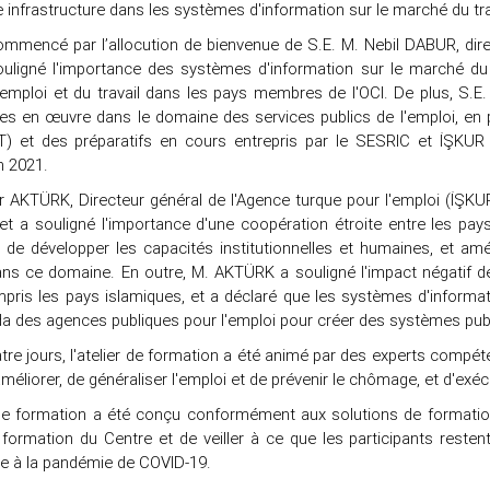
e infrastructure dans les systèmes d'information sur le marché du tra
 commencé par l’allocution de bienvenue de S.E. M. Nebil DABUR, dir
ligné l'importance des systèmes d'information sur le marché du t
d'emploi et du travail dans les pays membres de l'OCI. De plus, S.E
s en œuvre dans le domaine des services publics de l'emploi, en pa
) et des préparatifs en cours entrepris par le SESRIC et İŞKUR
en 2021.
ir AKTÜRK, Directeur général de l'Agence turque pour l'emploi (İŞKU
 et a souligné l'importance d'une coopération étroite entre les p
in de développer les capacités institutionnelles et humaines, et a
ans ce domaine. En outre, M. AKTÜRK a souligné l'impact négatif 
mpris les pays islamiques, et a déclaré que les systèmes d'informa
a des agences publiques pour l'emploi pour créer des systèmes public
re jours, l'atelier de formation a été animé par des experts compét
améliorer, de généraliser l'emploi et de prévenir le chômage, et d'ex
 de formation a été conçu conformément aux solutions de formation 
e formation du Centre et de veiller à ce que les participants reste
e à la pandémie de COVID-19.