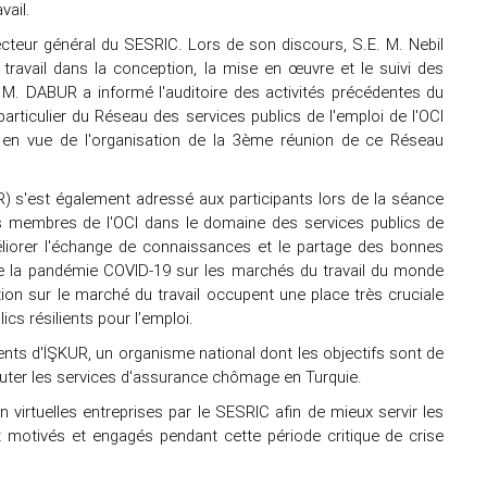
vail.
ecteur général du SESRIC. Lors de son discours, S.E. M. Nebil
ravail dans la conception, la mise en œuvre et le suivi des
. M. DABUR a informé l'auditoire des activités précédentes du
rticulier du Réseau des services publics de l'emploi de l'OCI
 en vue de l'organisation de la 3ème réunion de ce Réseau
R) s'est également adressé aux participants lors de la séance
ays membres de l'OCI dans le domaine des services publics de
méliorer l'échange de connaissances et le partage des bonnes
de la pandémie COVID-19 sur les marchés du travail du monde
tion sur le marché du travail occupent une place très cruciale
s résilients pour l’emploi.
ents d'İŞKUR, un organisme national dont les objectifs sont de
écuter les services d'assurance chômage en Turquie.
virtuelles entreprises par le SESRIC afin de mieux servir les
nt motivés et engagés pendant cette période critique de crise