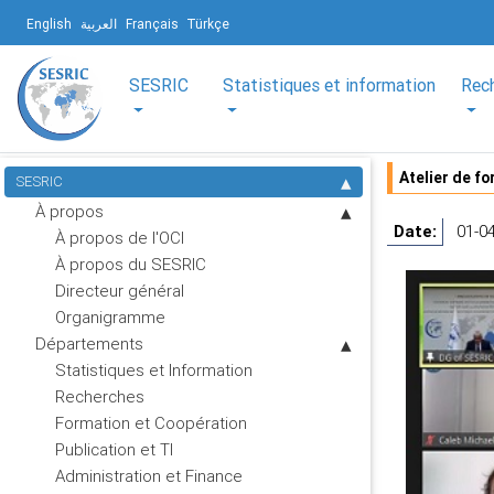
English
العربية
Français
Türkçe
SESRIC
Statistiques et information
Rec
Atelier de f
SESRIC
À propos
Date:
01-04
À propos de l'OCI
À propos du SESRIC
Directeur général
Organigramme
Départements
Statistiques et Information
Recherches
Formation et Coopération
Publication et TI
Administration et Finance