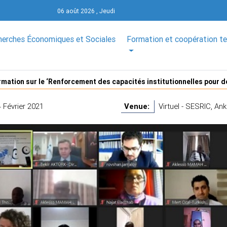
06 août 2026 , Jeudi
herches Économiques et Sociales
Formation et coopération t
ormation sur le ‘Renforcement des capacités institutionnelles pour d
 Février 2021
Venue:
Virtuel - SESRIC, Ank