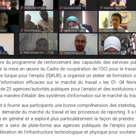
dre du programme de renforcement des capacités des services pu
r la mise en œuvre du Cadre de coopération de l'OCI pour le travail,
e turque pour l'emploi (İŞKUR), a organisé un atelier de formation 
information efficaces sur le marché du travail » les 01- 04 févri
s de 23 agences/autorités publiques pour l'emploi et des institutio
la manière d'établir des systèmes d'information sur le marché du trav
sait à fournir aux participants une bonne compréhension des statistiques
la demande du marché du travail et les processus de reporting. Il 
) en général et a exploré plus particulièrement la façon de prendre 
elier a servi de plate-forme aux agences publiques de l'emploi po
tilisation de l'infrastructure technologique et physique pour soutenir