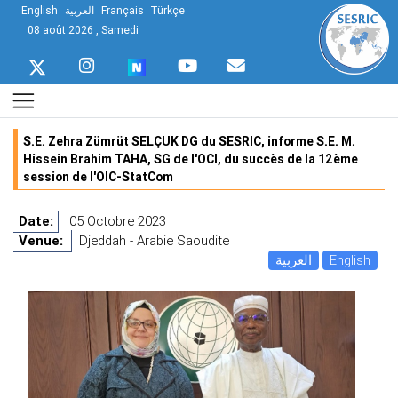
English
العربية
Français
Türkçe
08 août 2026 , Samedi
S.E. Zehra Zümrüt SELÇUK DG du SESRIC, informe S.E. M.
Hissein Brahim TAHA, SG de l'OCI, du succès de la 12ème
session de l'OIC-StatCom
Date:
05 Octobre 2023
Venue:
Djeddah - Arabie Saoudite
العربية
English