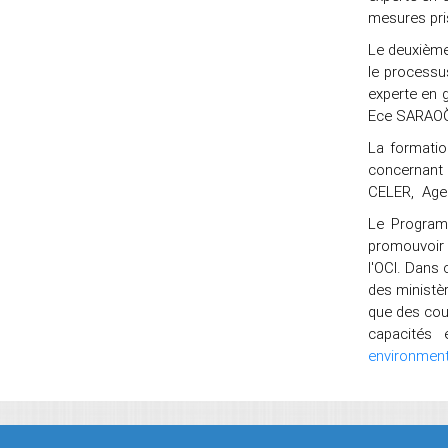
mesures pri
Le deuxième
le processu
experte en 
Ece SARAOĞL
La formation
concernant l
CELER, Agent
Le Program
promouvoir 
l'OCI. Dans 
des ministèr
que des cou
capacités 
environmen