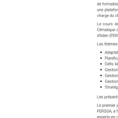
de formation
une platefo
charge du c
Le cours de
Climatique 
d'Aden (PE
Les thèmes 
Adaptat
Planifi
Défis l
Gestion
Gestion 
Gestion
Stratég
Les présent
Le premier 
PERSGA, a f
experte en 