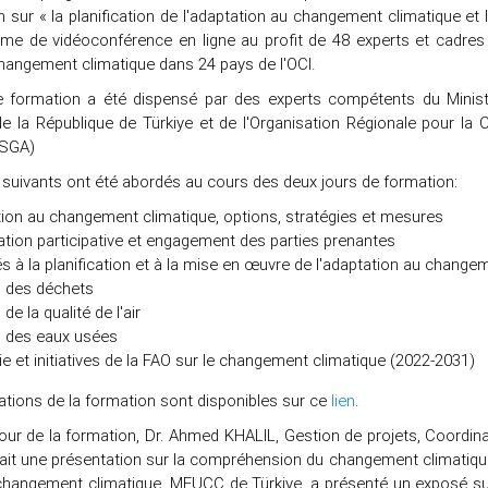
 sur « la planification de l'adaptation au changement climatique et 
rme de vidéoconférence en ligne au profit de 48 experts et cadres
hangement climatique dans 24 pays de l'OCI.
 formation a été dispensé par des experts compétents du Minist
de la République de Türkiye et de l'Organisation Régionale pour la
RSGA)
suivants ont été abordés au cours des deux jours de formation:
ion au changement climatique, options, stratégies et mesures
cation participative et engagement des parties prenantes
iés à la planification et à la mise en œuvre de l'adaptation au change
 des déchets
de la qualité de l'air
 des eaux usées
ie et initiatives de la FAO sur le changement climatique (2022-2031)
ations de la formation sont disponibles sur ce
lien
.
jour de la formation, Dr. Ahmed KHALIL, Gestion de projets, Coordi
ait une présentation sur la compréhension du changement climatiq
changement climatique, MEUCC de Türkiye, a présenté un exposé sur