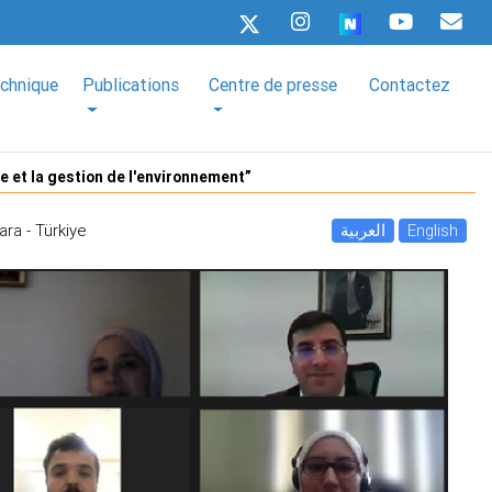
echnique
Publications
Centre de presse
Contactez
e et la gestion de l'environnement”
ara - Türkiye
العربية
English