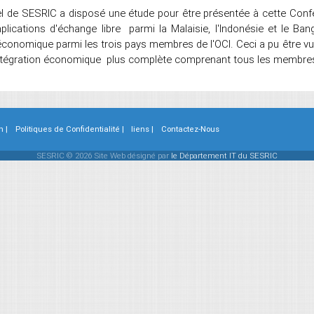
l de SESRIC a disposé une étude pour être présentée à cette Confére
Implications d'échange libre parmi la Malaisie, l'Indonésie et le 
 économique parmi les trois pays membres de l'OCI. Ceci a pu être v
d'intégration économique plus complète comprenant tous les membres
n |
Politiques de Confidentialité |
liens |
Contactez-Nous
SESRIC © 2026 Site Web désigné par
le Département IT du SESRIC