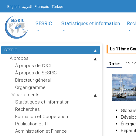
English
العربية
Français
Türkçe
SESRIC
Statistiques et information
Rec
La 11ème Con
SESRIC
À propos
Date:
12-1
À propos de l'OCI
À propos du SESRIC
Directeur général
Organigramme
Départements
Statistiques et Information
Recherches
Globali
Formation et Coopération
Dévelop
Publication et TI
Énergie
Réparti
Administration et Finance