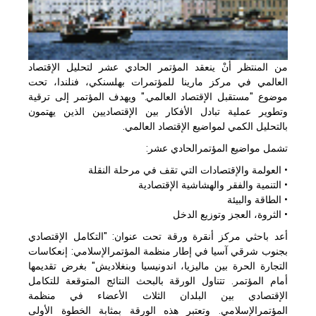
من المنتظر أنْ ينعقد المؤتمر الحادي عشر لتحليل الإقتصاد
العالمي في مركز مارينا للمؤتمرات بهلسنكي، ‏فنلندا، تحت
موضوع "مستقبل الإقتصاد العالمي." ويهدف المؤتمر إلى ترقية
وتطوير عملية تبادل ‏الأفكار بين الإقتصاديين الذين يهتمون
بالتحليل الكمي لمواضيع الإقتصاد العالمي.
تشمل مواضيع المؤتمرالحادي عشر:‏
• العولمة والإقتصادات التي تقف في مرحلة النقلة
• التنمية والفقر والهشاشية الإقتصادية
• الطاقة والبيئة
• الثروة، العجز وتوزيع الدخل‏
أعد باحثي مركز أنقرة ورقة تحت عنوان: "التكامل الإقتصادي
بجنوب شرقي آسيا في إطار منظمة ‏المؤتمرالإسلامي: إنعكاسات
التجارة الحرة بين ماليزيا، اندونيسيا وبنغلاديش" بغرض تقديمها
أمام ‏المؤتمر. تتناول الورقة بالبحث النتائج المتوقعة للتكامل
الإقتصادي بين البلدان الثلاث الأعضاء في ‏منظمة
المؤتمرالإسلامي. وتعتبر هذه الورقة بمثابة الخطوة الأولى