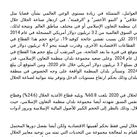
امل، المتمثلة في زيادة مستوى الوعي العالمي بشأن قضايا مثل
أخلاقي" و "النمو الأخضر" و "الرقمنة"، في ازدهار صناعة الحلال خلال
دان منظمة التعاون الإسلامي أو في مختلف مناطق العالم. ونتيجة لذلك،
ارتفعت قيمة صناعة الحلال في السوق العالمية من 3.2 تريليون دولار أمريكي المسجلة في عام 2014
إلى 4.9 تريليون دولار عام 2019. لكن بسبب تفشي جائحة كوفيد-19، تراجع حجم هذا القطاع في
السوق شأنه شأن العديد من القطاعات الاقتصادية الأخرى، وقدرت قيمته بنحو 4.7 تريليون دولار في
ي المتوقع في فترة ما بعد الجائحة، من المرتقب أن يبلغ حجم هذا القطاع في
السوق 6.0 تريليون دولار خلال عام 2024. وعلى صعيد مجموعة بلدان منظمة التعاون الإسلامي، قدر
حجم صناعة الحلال في السوق بمبلغ 3.7 تريليون دولار أمريكي خلال عام 2020، ومن المتوقع أن يبلغ
4.7 تريليون دولار في عام 2024. وتستأثر بلدان المنظمة الواقعة على وجه الخصوص في منطقة
ان وذلك بحكم ارتفاع مستويات الدخل وتوفر بيئة مواتية لصناعة الحلال
وعلى الصعيد العالمي، استاثر قطاع المالية الإسلامية بأكبر حصة في قطاع صناعة الحلال في 2020 بلغت 60.8%. ويليه قطاع الأغذية الحلال (24.6%) وقطاع
حة الإسلامية (1.2%) لحساب نفس العام. ونفس النسق شهدته أيضا مجموعة بلدان منظمة التعاون الإسلامي، حيث
 وذلك بالنظر إلى الحجم الكبير للأصول المالية الإسلامية وبروز أدوات
حلال ليس فقط بحكم أهميتها الاقتصادية ولكن أيضا بفضل دورها المحتمل
 للقيام به لمعالجة مجموعة من التحديات التي تمتد من توحيد معايير الحلال