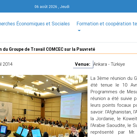
06 août 2026 , Jeudi
herches Économiques et Sociales
Formation et coopération t
 du Groupe de Travail COMCEC sur la Pauvreté
il 2014
Venue:
Ankara - Türkiye
La 3ème réunion du Gr
été tenue le 10 Av
Programmes de Mesur
réunion a été suivie 
leurs points focaux p
savoir: l'Afghanistan, l
la Jordanie, le Koweït,
l'Arabie Saoudite, le S
représenté par Mr.