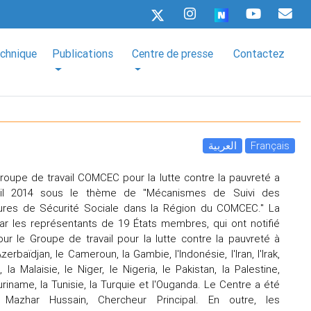
echnique
Publications
Centre de presse
Contactez
العربية
Français
oupe de travail COMCEC pour la lutte contre la pauvreté a
ril 2014 sous le thème de "Mécanismes de Suivi des
es de Sécurité Sociale dans la Région du COMCEC." La
par les représentants de 19 États membres, qui ont notifié
our le Groupe de travail pour la lutte contre la pauvreté à
'Azerbaïdjan, le Cameroun, la Gambie, l'Indonésie, l'Iran, l'Irak,
 la Malaisie, le Niger, le Nigeria, le Pakistan, la Palestine,
uriname, la Tunisie, la Turquie et l'Ouganda. Le Centre a été
 Mazhar Hussain, Chercheur Principal. En outre, les