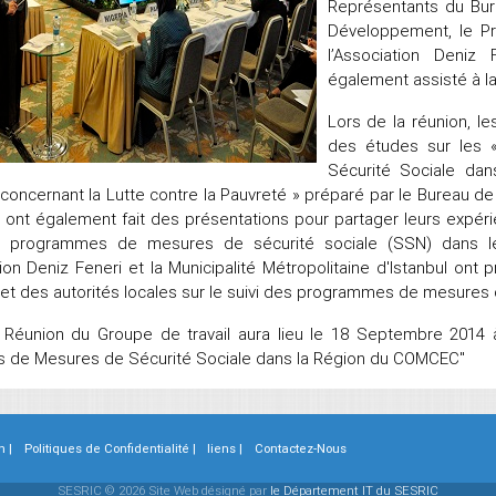
Représentants du Bur
Développement, le P
l’Association Deniz 
également assisté à la
Lors de la réunion, l
des études sur les
Sécurité Sociale da
ncernant la Lutte contre la Pauvreté » préparé par le Bureau d
nt également fait des présentations pour partager leurs expéri
s programmes de mesures de sécurité sociale (SSN) dans leu
tion Deniz Feneri et la Municipalité Métropolitaine d'Istanbul ont
t des autorités locales sur le suivi des programmes de mesures 
Réunion du Groupe de travail aura lieu le 18 Septembre 2014 à
 de Mesures de Sécurité Sociale dans la Région du COMCEC"
n |
Politiques de Confidentialité |
liens |
Contactez-Nous
SESRIC © 2026 Site Web désigné par
le Département IT du SESRIC