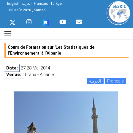
English
العربية
Français
Türkçe
08 août 2026 , Samedi
Cours de Formation sur 'Les Statistiques de
l’Environnement' à l’Albanie
Date:
27-28 Mai 2014
Venue:
Tirana - Albanie
العربية
Français