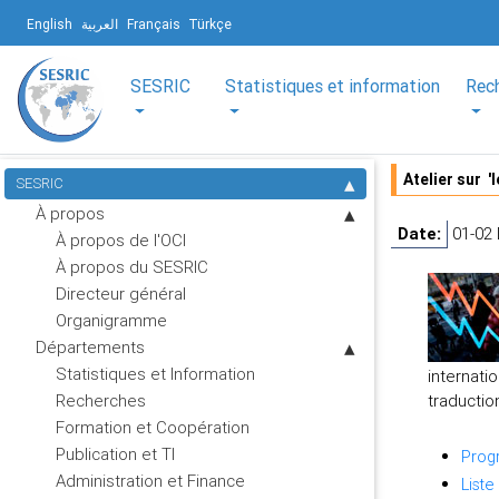
English
العربية
Français
Türkçe
SESRIC
Statistiques et information
Rec
Atelier sur 
SESRIC
À propos
Date:
01-02
À propos de l'OCI
À propos du SESRIC
Directeur général
Organigramme
Départements
Statistiques et Information
internati
Recherches
traductio
Formation et Coopération
Publication et TI
Progr
Administration et Finance
Liste