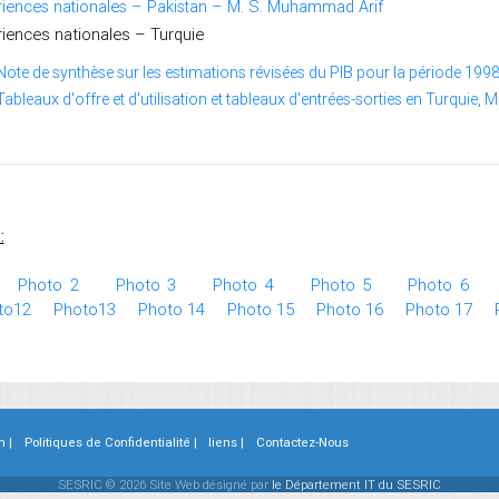
iences nationales – Pakistan – M. S. Muhammad Arif
iences nationales – Turquie
Note de synthèse sur les estimations révisées du PIB pour la période 199
Tableaux d'offre et d'utilisation et tableaux d'entrées-sorties en Turquie,
:
Photo 2
Photo 3
Photo 4
Photo 5
Photo 6
to12
Photo13
Photo 14
Photo 15
Photo 16
Photo 17
n |
Politiques de Confidentialité |
liens |
Contactez-Nous
SESRIC © 2026 Site Web désigné par
le Département IT du SESRIC