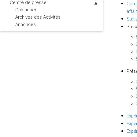
Centre de presse
Compt
Calendrier
affai
Archives des Activités
Stati
Annonces
Prés
Prése
Expér
Expé
Expér