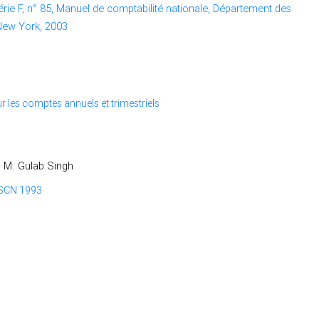
rie F, n° 85, Manuel de comptabilité nationale, Département des
 New York, 2003
 les comptes annuels et trimestriels
– M. Gulab Singh
 SCN 1993