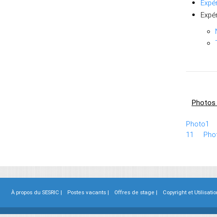
Expér
Expér
Photos 
Photo1
11
Pho
À propos du SESRIC |
Postes vacants |
Offres de stage |
Copyright et Utilisatio