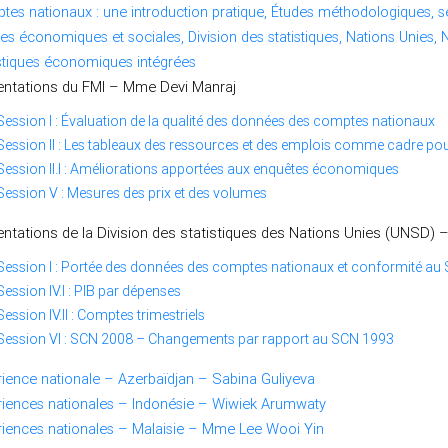
es nationaux : une introduction pratique, Études méthodologiques, sé
res économiques et sociales, Division des statistiques, Nations Unies,
stiques économiques intégrées
entations du FMI – Mme Devi Manraj
Session I : Évaluation de la qualité des données des comptes nationaux
Session II : Les tableaux des ressources et des emplois comme cadre pour
Session II.I : Améliorations apportées aux enquêtes économiques
Session V : Mesures des prix et des volumes
ntations de la Division des statistiques des Nations Unies (UNSD) 
Session I : Portée des données des comptes nationaux et conformité au
Session IV.I : PIB par dépenses
Session IV.II : Comptes trimestriels
Session VI : SCN 2008 – Changements par rapport au SCN 1993
ience nationale – Azerbaïdjan – Sabina Guliyeva
riences nationales – Indonésie – Wiwiek Arumwaty
iences nationales – Malaisie – Mme Lee Wooi Yin