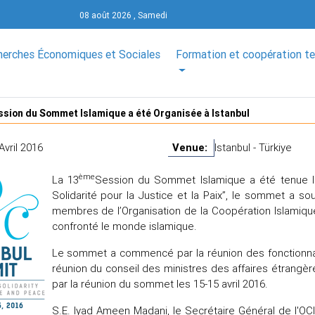
08 août 2026 , Samedi
herches Économiques et Sociales
Formation et coopération t
sion du Sommet Islamique a été Organisée à Istanbul
Avril 2016
Venue:
Istanbul - Türkiye
ème
La 13
Session du Sommet Islamique a été tenue les
Solidarité pour la Justice et la Paix”, le sommet a sou
membres de l’Organisation de la Coopération Islamiqu
confronté le monde islamique.
Le sommet a commencé par la réunion des fonctionnaire
réunion du conseil des ministres des affaires étrangèr
par la réunion du sommet les 15-15 avril 2016.
S.E. Iyad Ameen Madani, le Secrétaire Général de l'OC