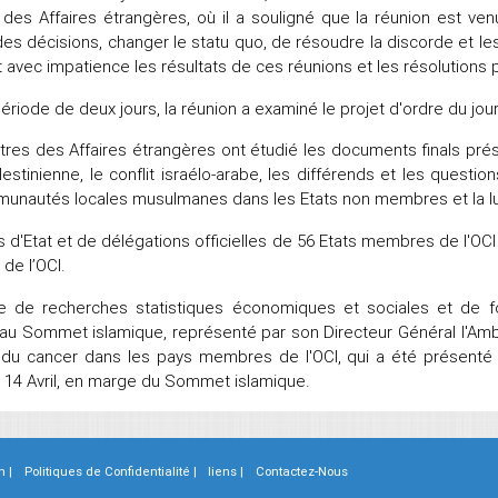
 des Affaires étrangères, où il a souligné que la réunion est ve
es décisions, changer le statu quo, de résoudre la discorde et le
 avec impatience les résultats de ces réunions et les résolutions 
ériode de deux jours, la réunion a examiné le projet d'ordre du 
tres des Affaires étrangères ont étudié les documents finals p
estinienne, le conflit israélo-arabe, les différends et les questio
nautés locales musulmanes dans les Etats non membres et la lutte
 d'Etat et de délégations officielles de 56 Etats membres de l'
 de l’OCI.
e de recherches statistiques économiques et sociales et de f
 au Sommet islamique, représenté par son Directeur Général l'Am
t du cancer dans les pays membres de l'OCI, qui a été présenté
e 14 Avril, en marge du Sommet islamique.
n |
Politiques de Confidentialité |
liens |
Contactez-Nous