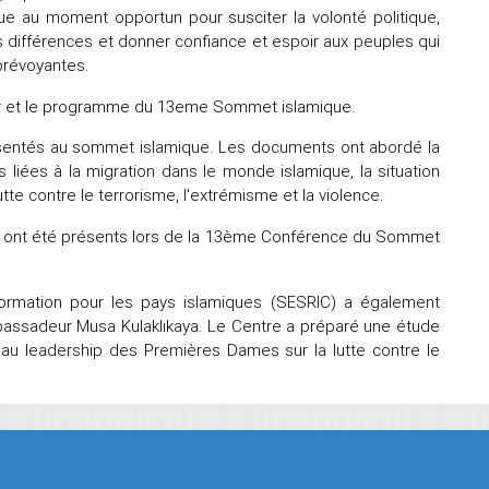
nue au moment opportun pour susciter la volonté politique,
s différences et donner confiance et espoir aux peuples qui
prévoyantes.
jour et le programme du 13eme Sommet islamique.
résentés au sommet islamique. Les documents ont abordé la
ns liées à la migration dans le monde islamique, la situation
 contre le terrorisme, l'extrémisme et la violence.
OCI ont été présents lors de la 13ème Conférence du Sommet
ormation pour les pays islamiques (SESRIC) a également
bassadeur Musa Kulaklıkaya. Le Centre a préparé une étude
 au leadership des Premières Dames sur la lutte contre le