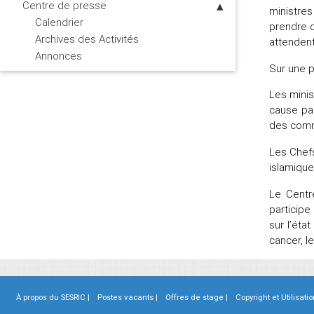
Centre de presse
ministres
Calendrier
prendre d
Archives des Activités
attendent
Annonces
Sur une p
Les minis
cause pal
des commu
Les Chefs
islamique
Le Centr
participe
sur l’éta
cancer, l
À propos du SESRIC |
Postes vacants |
Offres de stage |
Copyright et Utilisatio