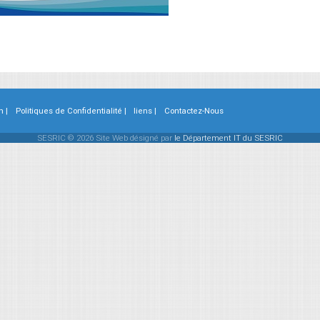
n |
Politiques de Confidentialité |
liens |
Contactez-Nous
SESRIC © 2026 Site Web désigné par
le Département IT du SESRIC