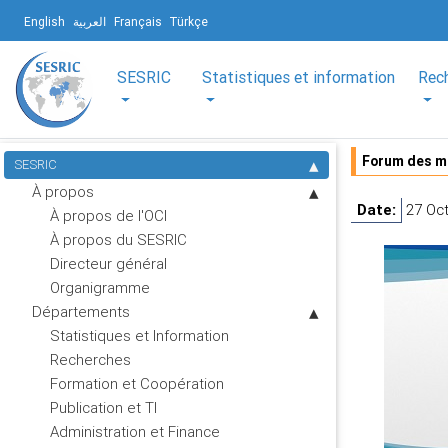
English
العربية
Français
Türkçe
SESRIC
Statistiques et information
Rec
Forum des ma
SESRIC
À propos
Date:
27 Oc
À propos de l'OCI
À propos du SESRIC
Directeur général
Organigramme
Départements
Statistiques et Information
Recherches
Formation et Coopération
Publication et TI
Administration et Finance