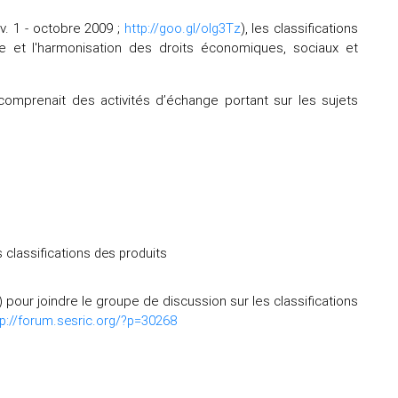
v. 1 - octobre 2009 ;
http://goo.gl/olg3Tz
), les classifications
ance et l'harmonisation des droits économiques, sociaux et
s comprenait des activités d’échange portant sur les sujets
lassifications des produits
) pour joindre le groupe de discussion sur les classifications
tp://forum.sesric.org/?p=30268