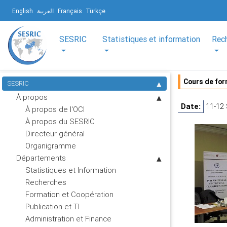
English
العربية
Français
Türkçe
SESRIC
Statistiques et information
Rec
Cours de form
SESRIC
À propos
Date:
11-12
À propos de l'OCI
À propos du SESRIC
Directeur général
Organigramme
Départements
Statistiques et Information
Recherches
Formation et Coopération
Publication et TI
Administration et Finance