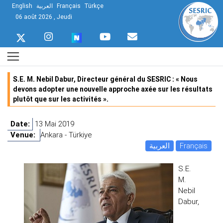
English
العربية
Français
Türkçe
06 août 2026 , Jeudi
S.E. M. Nebil Dabur, Directeur général du SESRIC : « Nous
devons adopter une nouvelle approche axée sur les résultats
plutôt que sur les activités ».
Date:
13 Mai 2019
Venue:
Ankara - Türkiye
العربية
Français
S.E.
M.
Nebil
Dabur,