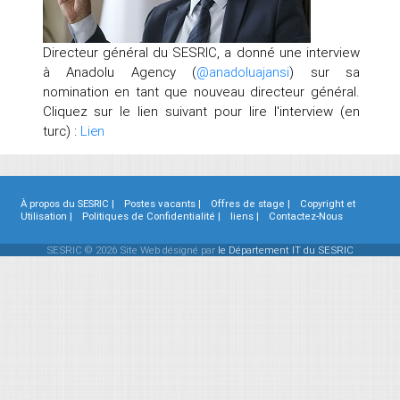
Directeur général du SESRIC, a donné une interview
à Anadolu Agency (
@anadoluajansi
) sur sa
nomination en tant que nouveau directeur général.
Cliquez sur le lien suivant pour lire l'interview (en
turc) :
Lien
À propos du SESRIC |
Postes vacants |
Offres de stage |
Copyright et
Utilisation |
Politiques de Confidentialité |
liens |
Contactez-Nous
SESRIC © 2026 Site Web désigné par
le Département IT du SESRIC