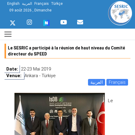
English
العربية
Français
Türkçe
09 août 2026 , Dimanche
Le SESRIC a participé à la réunion de haut niveau du Comité
directeur du SPEED
Date:
22-23 Mai 2019
Venue:
Ankara - Türkiye
العربية
Français
Le