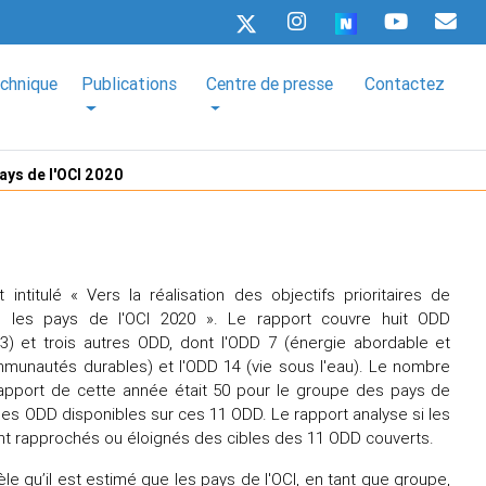
echnique
Publications
Centre de presse
Contactez
pays de l'OCI 2020
intitulé « Vers la réalisation des objectifs prioritaires de
 les pays de l'OCI 2020 ». Le rapport couvre huit ODD
 13) et trois autres ODD, dont l'ODD 7 (énergie abordable et
ommunautés durables) et l'ODD 14 (vie sous l'eau). Le nombre
e rapport de cette année était 50 pour le groupe des pays de
 des ODD disponibles sur ces 11 ODD. Le rapport analyse si les
ont rapprochés ou éloignés des cibles des 11 ODD couverts.
le qu’il est estimé que les pays de l'OCI, en tant que groupe,