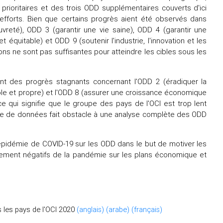
prioritaires et des trois ODD supplémentaires couverts d'ici
 efforts. Bien que certains progrès aient été observés dans
auvreté), ODD 3 (garantir une vie saine), ODD 4 (garantir une
t équitable) et ODD 9 (soutenir l'industrie, l'innovation et les
ions ne sont pas suffisantes pour atteindre les cibles sous les
t des progrès stagnants concernant l'ODD 2 (éradiquer la
ble et propre) et l'ODD 8 (assurer une croissance économique
 ce qui signifie que le groupe des pays de l'OCI est trop lent
nque de données fait obstacle à une analyse complète des ODD
'épidémie de COVID-19 sur les ODD dans le but de motiver les
êmement négatifs de la pandémie sur les plans économique et
s les pays de l'OCI 2020
(anglais)
(arabe)
(français)