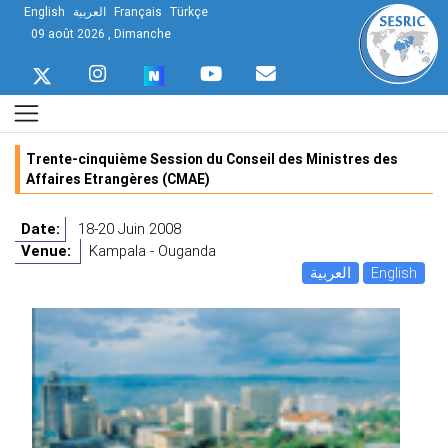
English
العربية
Français
Türkçe
09 août 2026 , Dimanche
Trente-cinquième Session du Conseil des Ministres des
Affaires Etrangères (CMAE)
Date:
18-20 Juin 2008
Venue:
Kampala - Ouganda
العربية
English