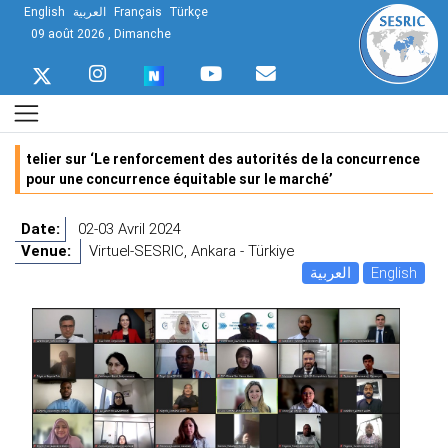
English
العربية
Français
Türkçe
09 août 2026 , Dimanche
telier sur ‘Le renforcement des autorités de la concurrence
pour une concurrence équitable sur le marché’
Date:
02-03 Avril 2024
Venue:
Virtuel-SESRIC, Ankara - Türkiye
العربية
English