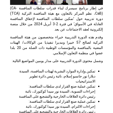
في إطار برنامج سيسرك لبناء قدرات سلطات المنافسة
(CA-
CaB)
، نظم المركز بالتعاون مع هيئة المنافسة التركية (
TCA
)
دورة تدريبية حول ’تمكين سلطات المنافسة لإحقاق المنافسة
العادلة في الأسواق‘ في فترة 2-3 أبريل 2024 من خلال منصة
إلكترونية لعقد الاجتماعات عن بعد.
وقدم هذه الدورة التدريبية خبراء متخصصون من هيئة المنافسة
التركية لصالح 57 خبيرا ومديرا تنفيذيا من الوكالات/ الهيئات
المعنية بالمنافسة والمؤسسات الوطنية ذات الصلة من 20 بلدا
عضوا في منظمة التعاون الإسلامي.
وشمل محتوى الدورة التدريبية على مدار يومين المواضيع التالية:
تمكين وإدارة الموارد البشرية لهيئات المنافسة، السيدة
ديلارا نور جانسو إسلام، نائبة رئيس دائرة تطوير
الاستراتيجيات
تمكين عملية صنع القرار لدى سلطات المنافسة:
إجراءات التسوية، السيدة نور سيدا كوكتورك، نائبة
رئيس دائرة العلاقات الخارجية والتشجيع على المنافسة
تمكين عملية صنع القرار لدى سلطات المنافسة:
إجراءات الالتزام، السيدة نور سيدا كوكتورك، نائبة
رئيس دائرة العلاقات الخارجية والتشجيع على المنافسة