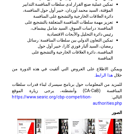
تمكين عملية صنع القرار لدى سلطات المنافسة:التدابير
المؤقتة، السيد محمد أوزدان، خبير أول حول المنافسة،
دائرة العلاقات الخارجية والتشجيع على المنافسة
تعزيز مهمة سلطات المنافسة المتعلقة بالتشجيع على
المنافسة: دراسات السوق، السيد شامل بيشماف،
رئيس دائرة التحليل والأبحاث الاقتصادية
تمكين التعاون الدولي بين سلطات المنافسة: رسائل
رمضان، السيد ألبار فوزي كارا، خبير أول حول
المنافسة، دائرة العلاقات الخارجية والتشجيع على
المنافسة
ويمكن الاطلاع على العروض التي ألقيت في هذه الدورة من
خلال
هذا الرابط
.
للمزيد من المعلومات حول برنامج سيسرك لبناء قدرات سلطات
المنافسة (
CA-CaB
) وأنشطته، يرجى زيارة الموقع
التالي:
https://www.sesric.org/cbp-competition-
authorities.php
الصور