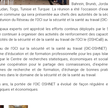
Bahreïn, Brunéi, Jorda
udan, Togo, Tunisie et Turquie. La réunion a été l'occasion d'ex
on commune qui sera présentée aux chefs des autorités de la sécu
éunion du Réseau de l'OCI sur la sécurité et la santé au travail (OI
cipaux experts ont apprécié les efforts continus déployés par l
 continuer à organiser des activités de renforcement des capac
ités de la sécurité et de la santé au travail de l'OCI le (OSHCaB) a
u de l'OCI sur la sécurité et la santé au travail (OIC-OSHNET
 d'éducation et de formation professionnelle pour les pays Islam
ar le Centre de recherches statistiques, économiques et social
r une coopération pour le partage des connaissances, d'expéri
es de recherche et de formation, d'échange de bonnes pratique
s dans le domaine de la sécurité et de la santé au travail.
es ans, la portée de l'OIC OSHNET a évolué de façon régulière e
giques et économiques.