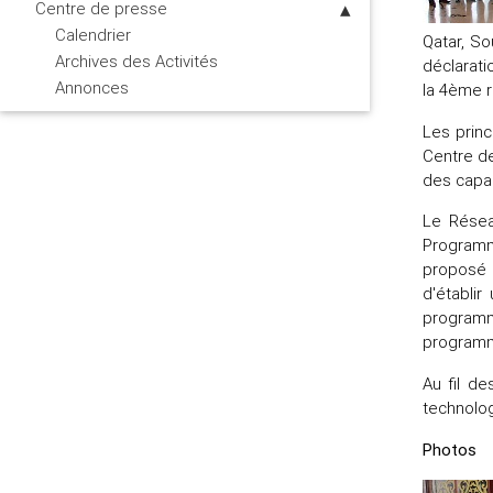
Centre de presse
Calendrier
Qatar, So
Archives des Activités
déclarati
Annonces
la 4ème r
Les prin
Centre de
des capac
Le Résea
Programme
proposé p
d'établi
programm
programme
Au fil d
technolo
Photos