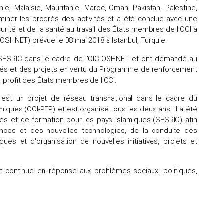
nie, Malaisie, Mauritanie, Maroc, Oman, Pakistan, Palestine,
aminer les progrès des activités et a été conclue avec une
rité et de la santé au travail des États membres de l'OCI à
C-OSHNET) prévue le 08 mai 2018 à Istanbul, Turquie.
e SESRIC dans le cadre de l'OIC-OSHNET et ont demandé au
ités et des projets en vertu du Programme de renforcement
u profit des États membres de l'OCI.
) est un projet de réseau transnational dans le cadre du
iques (OCI-PFP) et est organisé tous les deux ans. Il a été
es et de formation pour les pays islamiques (SESRIC) afin
ences et des nouvelles technologies, de la conduite des
s et d'organisation de nouvelles initiatives, projets et
t continue en réponse aux problèmes sociaux, politiques,