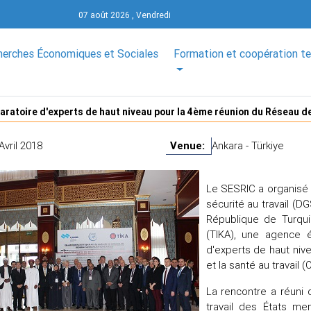
07 août 2026 , Vendredi
herches Économiques et Sociales
Formation et coopération t
ratoire d'experts de haut niveau pour la 4ème réunion du Réseau de 
Avril 2018
Venue:
Ankara - Türkiye
Le SESRIC a organisé e
sécurité au travail (D
République de Turqui
(TIKA), une agence 
d'experts de haut niv
et la santé au travail 
La rencontre a réuni 
travail des États me