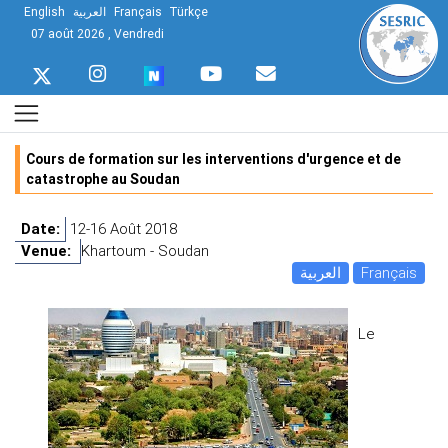
English
العربية
Français
Türkçe
07 août 2026 , Vendredi
Cours de formation sur les interventions d'urgence et de
catastrophe au Soudan
Date:
12-16 Août 2018
Venue:
Khartoum - Soudan
العربية
Français
Le