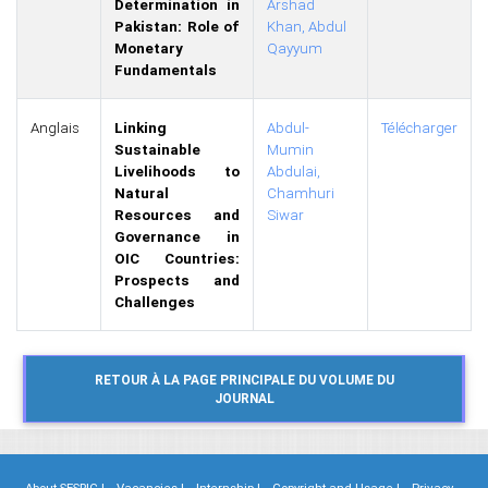
Determination in
Arshad
Pakistan: Role of
Khan,
Abdul
Monetary
Qayyum
Fundamentals
Anglais
Linking
Abdul-
Télécharger
Sustainable
Mumin
Livelihoods to
Abdulai,
Natural
Chamhuri
Resources and
Siwar
Governance in
OIC Countries:
Prospects and
Challenges
About SESRIC |
Vacancies |
Internship |
Copyright and Usage |
Privacy