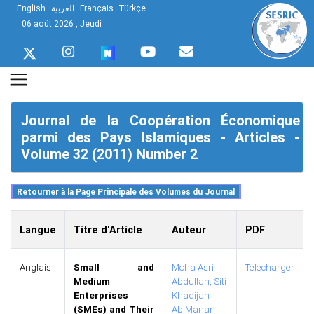
English
العربية
Français
Türkçe
06 août 2026 , Jeudi
Journal de la Coopération Économique
parmi des Pays Islamiques - Articles -
Volume 32 (2011) Number 2
Langue
Titre d'Article
Auteur
PDF
Anglais
Small and
Moha Asri
Télécharger
Medium
Abdullah,
Siti
Enterprises
Khadijah
(SMEs) and Their
Ab.Manan