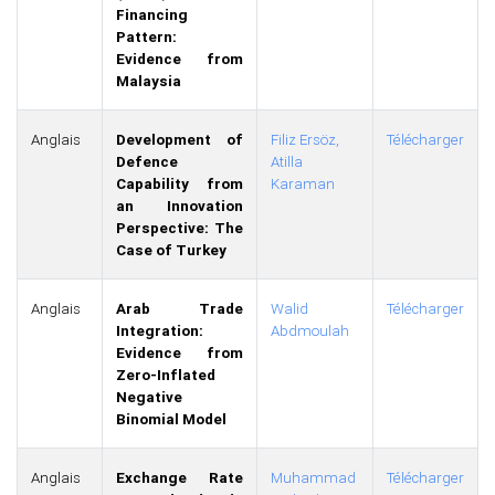
Financing
Pattern:
Evidence from
Malaysia
Anglais
Development of
Filiz Ersöz,
Télécharger
Defence
Atilla
Capability from
Karaman
an Innovation
Perspective: The
Case of Turkey
Anglais
Arab Trade
Walid
Télécharger
Integration:
Abdmoulah
Evidence from
Zero-Inflated
Negative
Binomial Model
Anglais
Exchange Rate
Muhammad
Télécharger