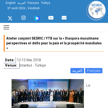
English
العربية
Français
Türkçe
07 août 2026 , Vendredi
Atelier conjoint SESRIC / YTB sur la « Diaspora musulmane:
perspectives et défis pour la paix et la prospérité mondiales
»
Date:
12-13 Mai 2018
Venue:
Istanbul - Türkiye
العربية
Français
Le