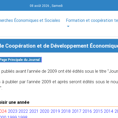
08 août 2026 , Samedi
herches Économiques et Sociales
Formation et coopération t
de Coopération et de Développement Économiqu
publiés avant l'année de 2009 ont été édités sous le titre "Jo
à publier par l'année 2009 et après seront édités sous le no
".
oisir une année
024
2023
2022
2021
2020
2019
2018
2017
2016
2015
2014
2
000
1999
1998