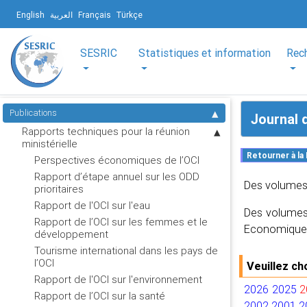
English
العربية
Français
Türkçe
SESRIC
Statistiques et information
Rec
Publications
Journal 
Rapports techniques pour la réunion
ministérielle
Perspectives économiques de l’OCI
Rapport d’étape annuel sur les ODD
Des volumes 
prioritaires
Rapport de l'OCI sur l'eau
Des volumes 
Rapport de l’OCI sur les femmes et le
Economique
développement
Tourisme international dans les pays de
l’OCI
Veuillez ch
Rapport de l'OCI sur l'environnement
2026
2025
2
Rapport de l’OCI sur la santé
2002
2001
2