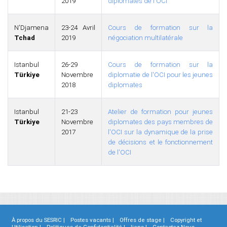
2019
diplomates de l'OCI
N'Djamena
23-24 Avril
Cours de formation sur la
Tchad
2019
négociation multilatérale
Istanbul
26-29
Cours de formation sur la
Türkiye
Novembre
diplomatie de l'OCI pour les jeunes
2018
diplomates
Istanbul
21-23
Atelier de formation pour jeunes
Türkiye
Novembre
diplomates des pays membres de
2017
l'OCI sur la dynamique de la prise
de décisions et le fonctionnement
de l'OCI
À propos du SESRIC |
Postes vacants |
Offres de stage |
Copyright et