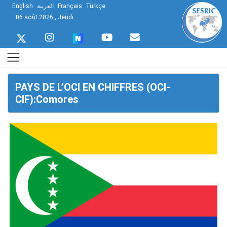
English
العربية
Français
Türkçe
06 août 2026 , Jeudi
PAYS DE L’OCI EN CHIFFRES (OCI-
CIF):Comores