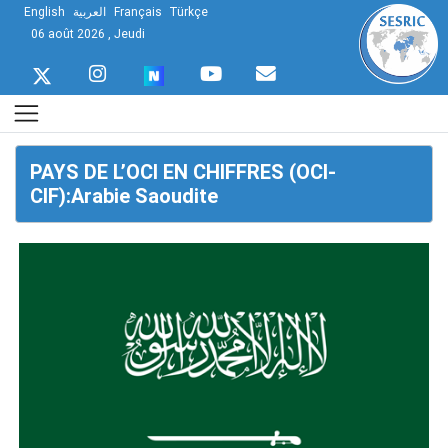
English
العربية
Français
Türkçe
06 août 2026 , Jeudi
PAYS DE L’OCI EN CHIFFRES (OCI-
CIF):Arabie Saoudite