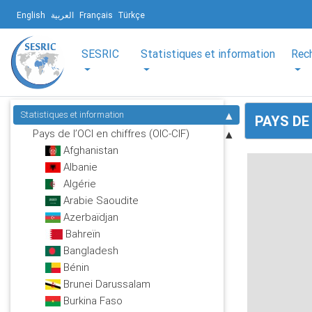
English
العربية
Français
Türkçe
SESRIC
Statistiques et information
Rec
Statistiques et information
PAYS DE 
Pays de l’OCI en chiffres (OIC-CIF)
Afghanistan
Albanie
Algérie
Arabie Saoudite
Azerbaïdjan
Bahreïn
Bangladesh
Bénin
Brunei Darussalam
Burkina Faso