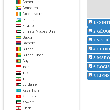
Cameroun
Comores
Côte d'voire
Djibouti
1. CON
Egypte
Emirats Arabes Unis
2. GÉOG
Gabon
3. SOC
Gambie
Guinée
4. ÉCO
Guinée-Bissau
5. MARO
Guyana
Indonésie
6. LOGI
Irak
7. LIEN
Iran
Jordanie
Kazakhstan
Kirghizistan
Koweït
Liban