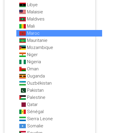
Libye
Malaisie
Maldives
Mali
Maroc
Mauritanie
Mozambique
Niger
Nigeria
Oman
Ouganda
Ouzbékistan
Pakistan
Palestine
Qatar
Sénégal
Sierra Leone
Somalie
Soudan