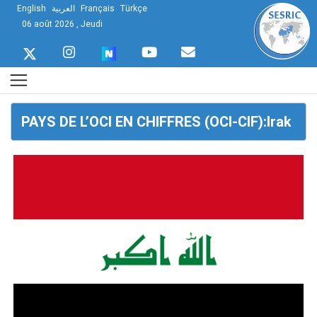
English
العربية
Français
Türkçe
06 août 2026 , Jeudi
PAYS DE L’OCI EN CHIFFRES (OCI-CIF):Irak